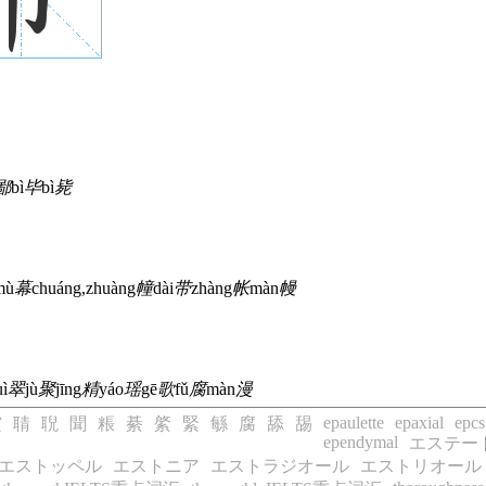
鄙
bì
毕
bì
毙
mù
幕
chuáng,zhuàng
幢
dài
带
zhàng
帐
màn
幔
uì
翠
jù
聚
jīng
精
yáo
瑶
gē
歌
fǔ
腐
màn
漫
epaulette
epaxial
epcs
聢
聙
聣
聞
粻
綦
綮
緊
緐
腐
舔
舓
ependymal
エステー
エストッペル
エストニア
エストラジオール
エストリオール