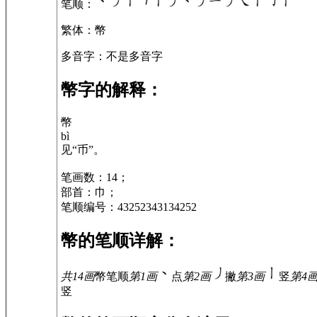
笔顺
：
繁体
：幣
多音字
：不是多音字
幣字的解释：
幣
bì
见“币”。
笔画数：14；
部首：巾；
笔顺编号：43252343134252
幣的笔顺详解：
共14画
幣
笔顺
第1画
点
第2画
撇
第3画
竖
第4
竖