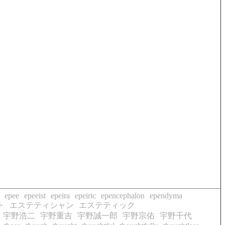
epee
epeeist
epeira
epeiric
epencephalon
ependyma
ト
エステティシャン
エステティック
宇野浩二
宇野重吉
宇野誠一郎
宇野宗佑
宇野千代