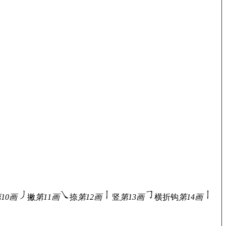
10画
撇
第11画
捺
第12画
竖
第13画
横折钩
第14画