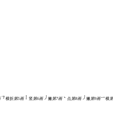
画
横折
第5画
竖
第6画
撇
第7画
点
第8画
撇
第9画
横
第