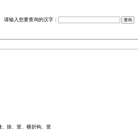
请输入您要查询的汉字：
撇、捺、竖、横折钩、竖