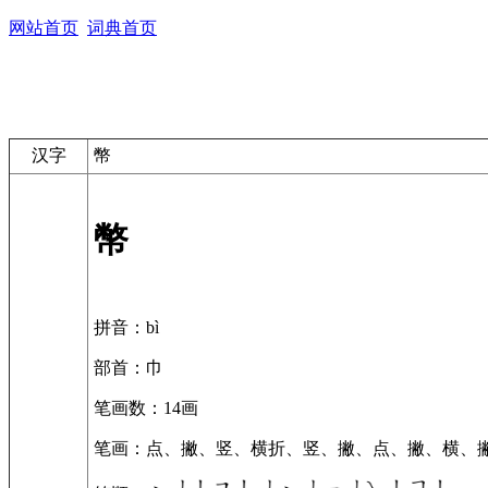
网站首页
词典首页
汉字
幣
幣
拼音
：bì
部首
：巾
笔画数
：14画
笔画
：点、撇、竖、横折、竖、撇、点、撇、横、