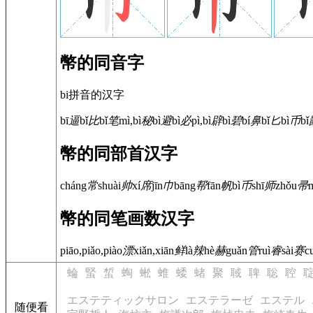
幣的同音字
bi拼音的汉字
bī
逼
bǐ
比
bǐ
笔
mì,bì
秘
bì
避
bì
必
pì,bì
辟
bì
碧
bí
鼻
bǐ
匕
bì
币
bǐ
幣的同部首汉字
cháng
常
shuài
帅
xí
席
jīn
巾
bāng
帮
fān
帆
bì
币
shī
师
zhǒu
帚
幣的同笔画数汉字
piāo,piǎo,piào
漂
xiǎn,xiān
鲜
là
辣
hè
赫
guǎn
管
ruì
睿
sài
赛
c
蜦
蜸
蜤
蜪
蜙
蜼
蜲
蝫
聚
聝
聛
聡
聜
エステティックサロン
エステラーゼ
エステル
随便看