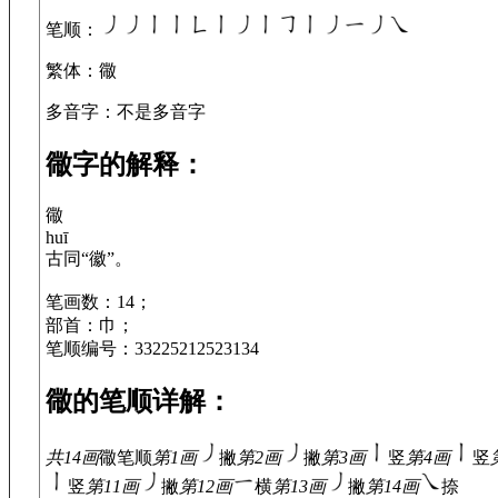
笔顺
：
繁体
：幑
多音字
：不是多音字
幑字的解释：
幑
huī
古同“徽”。
笔画数：14；
部首：巾；
笔顺编号：33225212523134
幑的笔顺详解：
共14画
幑
笔顺
第1画
撇
第2画
撇
第3画
竖
第4画
竖
竖
第11画
撇
第12画
横
第13画
撇
第14画
捺