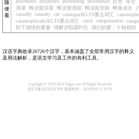
prostituted
prostitutes
prostituting
prostitution
好意
幸せ
随
清潔
蜂須賀宗英
蜂須賀茂韶
蜂須賀至鎮
蜂屋貞次
便
casually
casualty
cat
catalogueIELTS重点词汇
catastr
看
catch
categorization
catastrophicallyIELTS重点词汇
cate
卸下感情的重量
情醉夕阳霜叶红
我们的爱：十指相扣
汉语字典收录20726个汉字，基本涵盖了全部常用汉字的释义
及用法解析，是语文学习及工作的有利工具。
Copyright © 2010-2024 Sijigu.com All Rights Reserved
京ICP备2021023879号
更新时间：2026/8/10 11:35:50