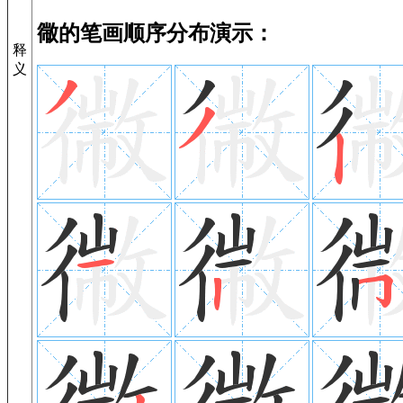
幑的笔画顺序分布演示：
释
义