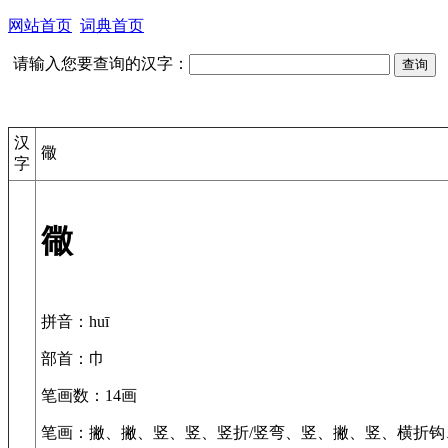
网站首页
词典首页
请输入您要查询的汉字：
汉
幑
字
幑
拼音
：huī
部首
：巾
笔画数
：14画
笔画
：撇、撇、竖、竖、竖折/竖弯、竖、撇、竖、横折