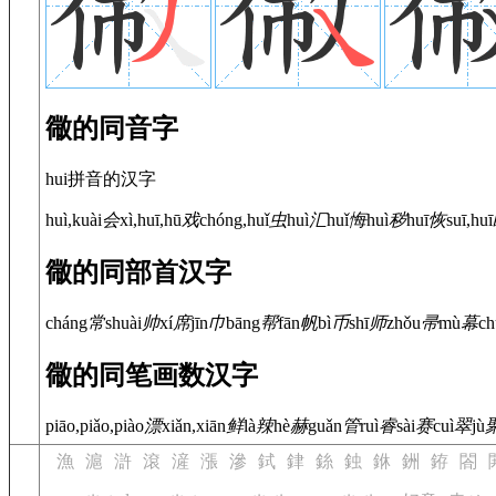
幑的同音字
hui拼音的汉字
huì,kuài
会
xì,huī,hū
戏
chóng,huǐ
虫
huì
汇
huǐ
悔
huì
秽
huī
恢
suī,huī
幑的同部首汉字
cháng
常
shuài
帅
xí
席
jīn
巾
bāng
帮
fān
帆
bì
币
shī
师
zhǒu
帚
mù
幕
ch
幑的同笔画数汉字
piāo,piǎo,piào
漂
xiǎn,xiān
鲜
là
辣
hè
赫
guǎn
管
ruì
睿
sài
赛
cuì
翠
jù
漁
滬
滸
滾
滻
漲
滲
鉽
銉
銯
鉵
銝
銂
銌
閤