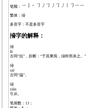
笔顺
：
繁体
：搚
多音字
：不是多音字
搚字的解释：
搚
lā
古同“拉”，折断：“于其乘焉，搚幹而杀之。”
搚
xié
古同“拹”。
搚
xiàn
引从。
笔画数：13；