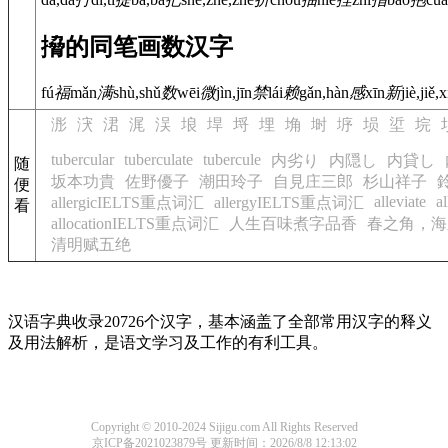
搚的同笔画数汉字
fú
福
mǎn
满
shù,shǔ
数
wēi
微
jìn,jīn
禁
lái
赖
gǎn,hàn
感
xīn
新
jiè,jiě,x
浵
涋
涒
浘
洖
埌
垾
埒
埋
埆
埘
垿
埙
垽
垸
tubercular
tuberculate
tubercule
内劣り
内隠し
内貸し
随
坂本功貴
佐野優子
潮田玲子
自見庄三郎
杉山祥子
便
alleviate
al
allergicIELTS重点词汇
allergyIELTS重点词汇
看
allocationIELTS重点词汇
人生百味煮字品香
春之角，海
清明赋五绝
汉语字典收录20726个汉字，基本涵盖了全部常用汉字的释义
及用法解析，是语文学习及工作的有利工具。
Copyright © 2010-2024 Sijigu.com All Rights Reserved
京ICP备2021023879号
更新时间：2026/8/8 12:13:02