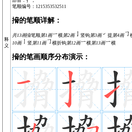
部首：扌；
笔顺编号：1215353532511
搚的笔顺详解：
共13画
搚
笔顺
第1画
横
第2画
竖钩
第3画
提
第4画
释
10画
竖
第11画
横折钩
第12画
横
第13画
横
义
搚的笔画顺序分布演示：