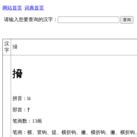
网站首页
词典首页
请输入您要查询的汉字：
汉
搚
字
搚
拼音
：lā
部首
：扌
笔画数
：13画
笔画
：横、竖钩、提、横折钩、撇、横折钩、撇、横折钩