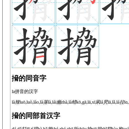
搚的同音字
la拼音的汉字
là
辣
luō,luò,lào,là
落
là,lái
癞
zhà,là
蜡
kō,gā,lā,xī
凩
lá
旯
lā,lǎ,lá
拉
lɑ,
搚的同部首汉字
dá,dǎ
打
dī,tí
提
bà,bǎ
把
shé,zhé,zhē
折
chōu
抽
niē
捏
zhǐ
指
bào
抱
cuá