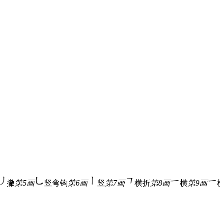
撇
第5画
竖弯钩
第6画
竖
第7画
横折
第8画
横
第9画