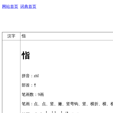
网站首页
词典首页
汉字
恉
恉
拼音
：zhǐ
部首
：忄
笔画数
：9画
笔画
：点、点、竖、撇、竖弯钩、竖、横折、横、