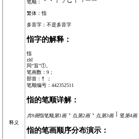
笔顺
：
繁体
：恉
多音字
：不是多音字
恉字的解释：
恉
zhǐ
同“旨”①。
笔画数：9；
部首：忄；
笔顺编号：442352511
恉的笔顺详解：
共9画
恉
笔顺
第1画
点
第2画
点
第3画
竖
第4画
释义
恉的笔画顺序分布演示：