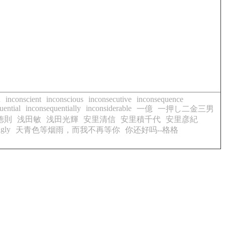
u
inconscient
inconscious
inconsecutive
inconsequence
uential
inconsequentially
inconsiderable
一億
一押し二金三男
徳則
浅田敏
浅田光輝
安里清信
安里積千代
安里彦紀
gly
天青色等烟雨，而我不再等你
你还好吗--格格