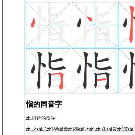
恉的同音字
zhi拼音的汉字
zhī
之
zhì
志
zhǐ
指
zhì
致
zhì
掷
zhǐ
止
shì,zhī
氏
zhì
置
zhí
值
zhī