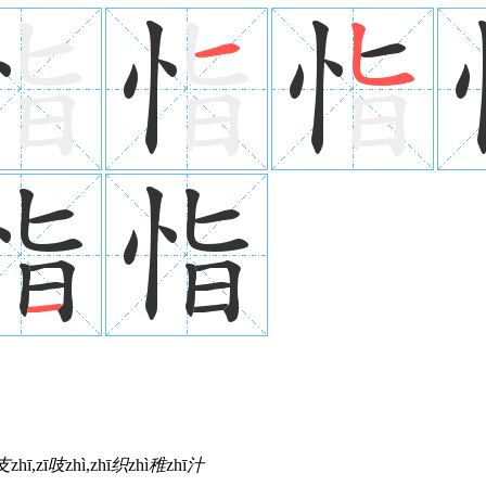
支
zhī,zī
吱
zhì,zhī
织
zhì
稚
zhī
汁