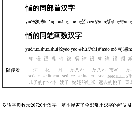
恉的同部首汉字
yuè
悦
lí
离
huǎng,huāng,huɑng
慌
shèn
慎
nuò
懦
qíng
情
xìng
恉的同笔画数汉字
yuè,tuō,shuō,shuì
说
yào,yāo
要
hú
胡
shì
是
mào,mò
冒
jí
急
n
褌
褨
褈
褋
褍
複
褔
褅
褆
褖
褉
褗
裫
一河
一概
一月
一か八か
一か八か
市谷
一か
随便看
sedate
sediment
seduce
seduction
see
seedIELT
儿子的作业本
嫂子
姥姥的红袄
远去的挑子
青
汉语字典收录20726个汉字，基本涵盖了全部常用汉字的释