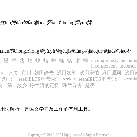
性
huǐ
悔
dào
悼
lǎn
懒
huái
怀
xīn
忄
huáng
惶
yōu
忧
ā,nán
南
chóng,zhòng
重
yù,yǔ
语
gěi,jǐ
给
liàng
亮
jiào,jué
觉
jué
绝
biāo
标
incongruously
inconn
臧
褑
蝉
蜚
蝈
蜾
蜡
螂
蜽
蜢
蜜
蜱
inconsequent
inconseq
ら十まで
市川
朝田静夫
浅田次郎
浅田宗伯
麻田鷹司
浅田
seeker
seemin
S重点词汇
seekIELTS重点词汇
seemIELTS重点词汇
岛，第二故乡
呼兰河的记忆
呼兰寻古
是否
义及用法解析，是语文学习及工作的有利工具。
Copyright © 2010-2024 Sijigu.com All Rights Reserved