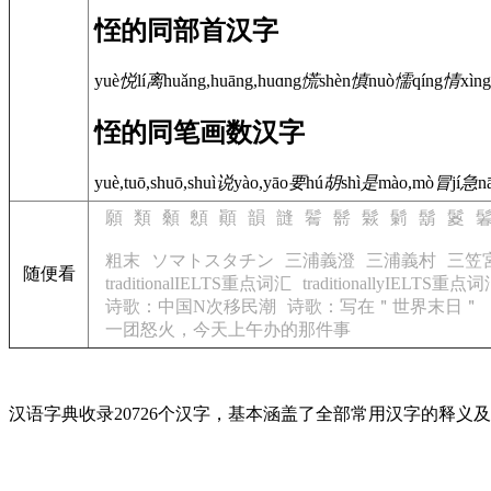
恎的同部首汉字
yuè
悦
lí
离
huǎng,huāng,huɑng
慌
shèn
慎
nuò
懦
qíng
情
xìng
恎的同笔画数汉字
yuè,tuō,shuō,shuì
说
yào,yāo
要
hú
胡
shì
是
mào,mò
冒
jí
急
n
願
類
顙
顖
顚
韻
韼
鬌
鬋
鬏
鬎
鬍
鬉
粗末
ソマトスタチン
三浦義澄
三浦義村
三笠
随便看
traditionalIELTS重点词汇
traditionallyIELTS重点
诗歌：中国N次移民潮
诗歌：写在＂世界末日＂
一团怒火，今天上午办的那件事
汉语字典收录20726个汉字，基本涵盖了全部常用汉字的释