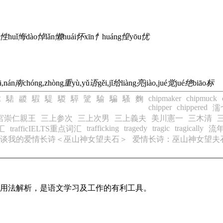
性
huǐ
悔
dào
悼
lǎn
懒
huái
怀
xīn
忄
huáng
惶
yōu
忧
ā,nán
南
chóng,zhòng
重
yù,yǔ
语
gěi,jǐ
给
liàng
亮
jiào,jué
觉
jué
绝
biāo
标
chipmaker
chipmuck
鬊
騞
鬷
騢
騠
騣
騲
騭
騟
騙
騷
麴
chipper
chippered
濡
宮崇仁親王
三上参次
三上次男
三上義夫
美川憲一
三木清
trafficking
tragedy
tragic
tragically
词汇
trafficIELTS重点词汇
流
谈我的爱情长诗＜巫山神女望夫石＞
爱情长诗：巫山神女望夫
义及用法解析，是语文学习及工作的有利工具。