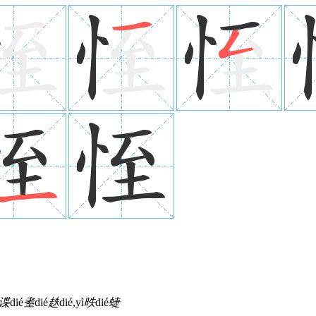
谍
dié
耊
dié
趃
dié,yì
昳
dié
蜨