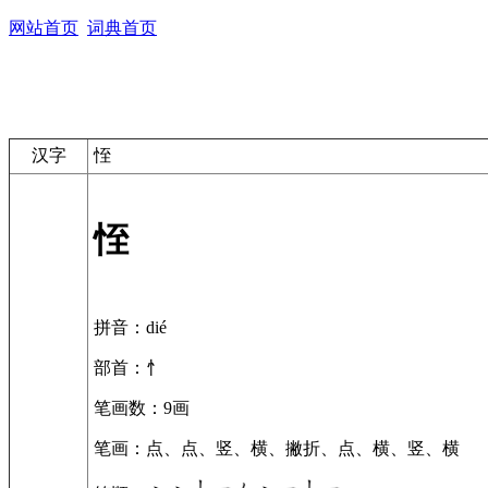
网站首页
词典首页
汉字
恎
恎
拼音
：dié
部首
：忄
笔画数
：9画
笔画
：点、点、竖、横、撇折、点、横、竖、横