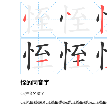
恎的同音字
die拼音的汉字
dié
迭
dié
蝶
diē
爹
diē
跌
dié
叠
dié
瓞
dié
牒
dié
鲽
dié,zhá
喋
dié