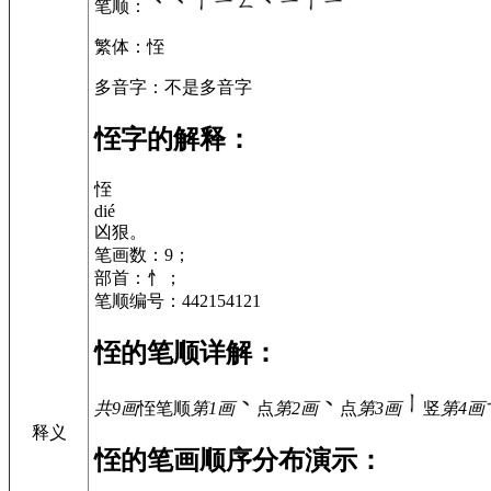
笔顺
：
繁体
：恎
多音字
：不是多音字
恎字的解释：
恎
dié
凶狠。
笔画数：9；
部首：忄；
笔顺编号：442154121
恎的笔顺详解：
共9画
恎
笔顺
第1画
点
第2画
点
第3画
竖
第4画
释义
恎的笔画顺序分布演示：