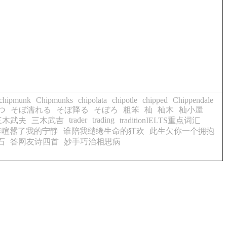
chipmunk
Chipmunks
chipolata
chipotle
chipped
Chippendale
つ
そぼ濡れる
そぼ降る
そぼろ
粗笨
杣
杣木
杣小屋
trader
trading
三木武夫
三木武吉
traditionIELTS重点词汇
年喧嚣了我的宁静
谁陪我缱绻生命的狂欢
此生欠你一个拥抱
石
答网友诗四首
妙手巧治相思病