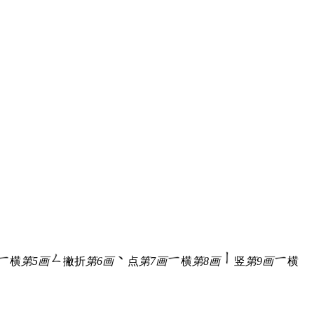
横
第5画
撇折
第6画
点
第7画
横
第8画
竖
第9画
横