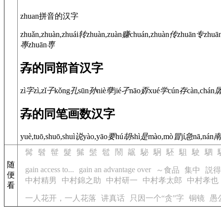
zhuan拼音的汉字
zhuǎn,zhuàn,zhuái
转
zhuàn,zuàn
赚
chuán,zhuàn
传
zhuān
专
zhuā
專
zhuān
専
孨的同部首汉字
zì
字
zì,zǐ
子
kǒng
孔
sūn
孙
niè
孽
jié
孑
nāo
孬
xué
学
cún
存
càn,chán
孨的同笔画数汉字
yuè,tuō,shuō,shuì
说
yào,yāo
要
hú
胡
shì
是
mào,mò
冒
jí
急
nā,nán
髯
髫
髰
髮
髴
髬
髱
鬧
髛
駜
駉
駓
駔
駛
駟
随
gain access to...
gain an advantage over
～食品
集中
説得
便
中村精男
中村錦之助
中村研一
中村孝太郎
中村孝也
看
一人花开，一人花落
讲真话
只因一个“贪”字
铜镜
愚