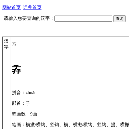
网站首页
词典首页
请输入您要查询的汉字：
汉
孨
字
孨
拼音
：zhuǎn
部首
：子
笔画数
：9画
笔画
：横撇/横钩、竖钩、横、横撇/横钩、竖钩、提、横撇