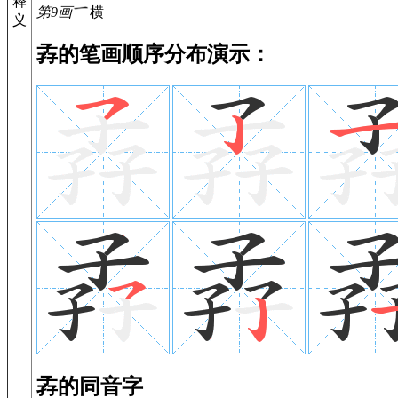
释
第9画
横
义
孨的笔画顺序分布演示：
孨的同音字