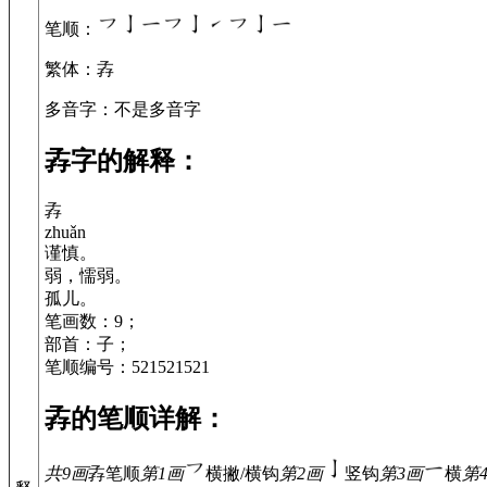
笔顺
：
繁体
：孨
多音字
：不是多音字
孨字的解释：
孨
zhuǎn
谨慎。
弱，懦弱。
孤儿。
笔画数：9；
部首：子；
笔顺编号：521521521
孨的笔顺详解：
共9画
孨
笔顺
第1画
横撇/横钩
第2画
竖钩
第3画
横
第