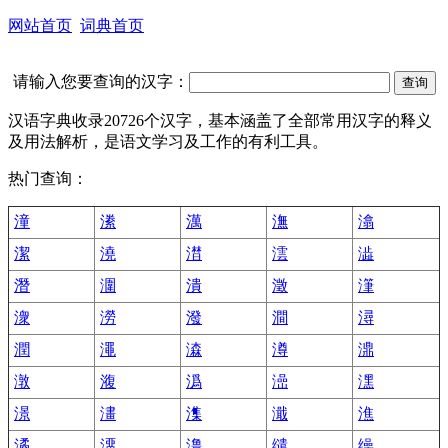
网站首页
词典首页
请输入您要查询的汉字：
汉语字典收录20726个汉字，基本涵盖了全部常用汉字的释义
及用法解析，是语文学习及工作的有利工具。
热门查询：
潼
潫
澫
潕
潝
潔
澆
澘
澐
澁
潛
潿
潰
澂
潷
潨
澇
潑
澗
潯
潤
澠
潹
澊
濎
潡
澓
潙
澏
潶
澋
澅
潗
濈
潐
潏
澑
澛
缱
缲