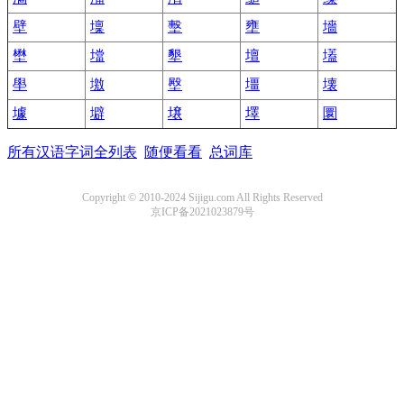
壁
壈
墼
壅
墻
壄
壋
墾
壇
壒
壆
墽
壂
壃
壊
壉
壀
壌
墿
圜
所有汉语字词全列表
随便看看
总词库
Copyright © 2010-2024 Sijigu.com All Rights Reserved
京ICP备2021023879号