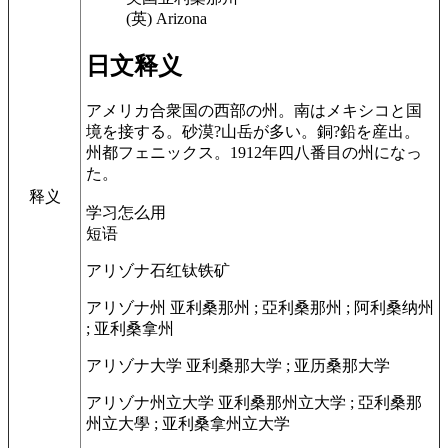
(英) Arizona
日文释义
アメリカ合衆国の西部の州。南はメキシコと国
境を接する。砂漠?山岳が多い。銅?鉛を産出。
州都フェニックス。1912年四八番目の州になっ
た。
释义
学习怎么用
短语
アリゾナ石
红钛铁矿
アリゾナ州
亚利桑那州 ; 亞利桑那州 ; 阿利桑纳州
; 亚利桑拿州
アリゾナ大学
亚利桑那大学 ; 亚历桑那大学
アリゾナ州立大学
亚利桑那州立大学 ; 亞利桑那
州立大學 ; 亚利桑拿州立大学