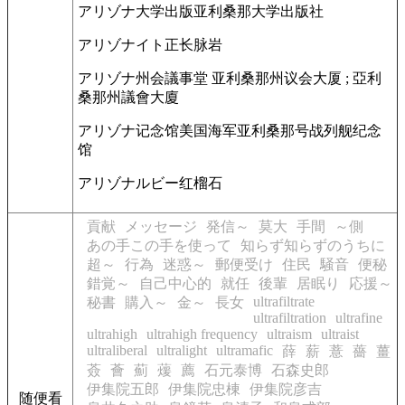
アリゾナ大学出版
亚利桑那大学出版社
アリゾナイト
正长脉岩
アリゾナ州会議事堂
亚利桑那州议会大厦 ; 亞利
桑那州議會大廈
アリゾナ记念馆
美国海军亚利桑那号战列舰纪念
馆
アリゾナルビー
红榴石
貢献
メッセージ
発信～
莫大
手間
～側
あの手この手を使って
知らず知らずのうちに
超～
行為
迷惑～
郵便受け
住民
騒音
便秘
錯覚～
自己中心的
就任
後輩
居眠り
応援～
ultrafiltrate
秘書
購入～
金～
長女
ultrafiltration
ultrafine
ultrahigh
ultrahigh frequency
ultraism
ultraist
ultraliberal
ultralight
ultramafic
薛
薪
薏
薔
薑
薟
薈
薊
蕿
薦
石元泰博
石森史郎
伊集院五郎
伊集院忠棟
伊集院彦吉
随便看