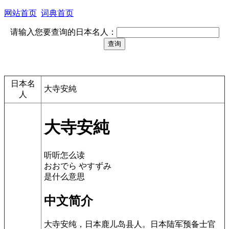
网站首页
词典首页
请输入您要查询的日本名人：
日本名
大寺安純
人
大寺安純
听听怎么读
おおでら やすずみ
是什么意思
中文简介
大寺安纯，日本鹿儿岛县人。日本陆军预备士官