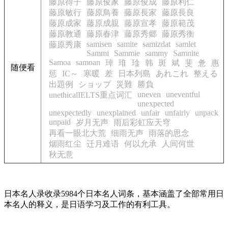
藤原得子
藤原俊家
藤原俊成
藤原利仁
藤原敏行
藤原鳥養
藤原長家
藤原長良
藤原成家
藤原成親
藤原宣孝
藤原範茂
藤原教通
藤原春津
藤原秀郷
藤原秀衡
samisen
samite
samizdat
samlet
藤原秀康
Sammi
Sammie
sammy
Samnite
Samoa
samoan
琸
琟
琻
韩
斑
斌
斐
惫
惠
随便看
惩
IC～
寒暖
差
日本列島
あれこれ
整える
出題例
ショップ
災難
勝負
uneven
uneventful
unethicalIELTS重点词汇
unexpected
unexpectedly
unexplained
unfair
unfairly
unpack
unpaid
岁月无声
雨后彩虹应天穹
再看一眼北大荒
细雨无声
雨落的思念
烟雨红尘
迁月难语
何以允承
人间何世
秋无意
日本名人录收录5984个日本名人词条，基本涵盖了全部常用日
本名人的释义，是日语学习及工作的有利工具。