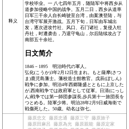
学校毕业。一 八七四年五月，随陆军中将西乡从
道参加侵略中国的战争。五月二日，西乡从道率
日军三干余人自长崎驶至台湾，由案澳登陆，与
释义
台湾守军展开激战。五月下旬，日军由车城出
发，逐次进攻竹社、风口、石门诸社，复侵入牡
丹社，时遭袭击，乃退守龟山，尔后陆续攻占了
南部五十余社。
日文简介
1846－1895
明治時代の軍人。
弘化(こうか)3年2月12日生まれ。もと薩摩(さつ
ま)鹿児島藩士。藩校造士館教官。戊辰(ぼしん)
戦争に参加。明治4年西郷隆盛とともに上京した
が,西南戦争では政府軍として従軍。日清(にっし
ん)戦争では第一師団参謀長,歩兵第十一旅団長を
つとめる。陸軍少将。明治28年2月9日威海衛で
戦傷死した。50歳。幼名は弥七。
藤原忠文
藤原忠通
藤原三守
藤原旅子
藤原田麻呂
藤原為光
藤原親能
藤原定家