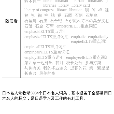
librae
librarian
librarians
librarianship
鈴木貞一
libraries
library
library card
library of congress
librate
libration
晭
晫
禅
祼
禄
祺
祹
禆
禇
祻
石岡
石垣
石垣島
石垣町
石崖
石合戦
石が流れて木の葉が沈む
随便看
石蟹
石金
石壁
emperorIELTS重点词汇
emphasisIELTS重点词汇
emphatic
emphatically
emphasizeIELTS重点词汇
empireIELTS重点词汇
empiricalIELTS重点词汇
empiricallyIELTS重点词汇
employIELTS重点词汇
employeeIELTS重点词汇
第四章一起外出
韩月
校长处分
参与打架
与你有关
我的毕业论文
迟暮的花
第一颗星星
长夜吟
最美的夜
日本名人录收录5984个日本名人词条，基本涵盖了全部常用日
本名人的释义，是日语学习及工作的有利工具。