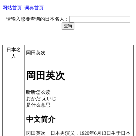
网站首页
词典首页
请输入您要查询的日本名人：
日本名
岡田英次
人
岡田英次
听听怎么读
おかだ えいじ
是什么意思
中文简介
冈田英次，日本男演员，1920年6月13日生于日本