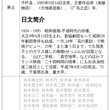
千叶县，1995年9月14日去世。主要作品有《南极
释义
物语》、《大地摇篮曲》、《广岛之恋》等。
日文简介
1920－1995
昭和後期-平成時代の俳優。
大正9年6月13日生まれ。新協劇団をへて,昭和29
年劇団青俳を結成。一方,24年「花の素顔」で映
画デビュー。25年「また逢う日まで」で久我美
子とのガラス越しの接吻(せっぷん)が話題とな
る。「山びこ学校」「真空地帯」などのほかフ
ランス映画「二十四時間の情事」にも出演,知性
派二枚目として活躍。平成7年9月14日死去。75
歳。千葉県出身。慶大卒。
鈴木梅太郎
鈴木円
鈴木修
鈴木和夫
鈴木貫太郎
鈴木喜三郎
鈴木慶一
鈴木桂治
鈴木敬信
鈴木剛
鈴木重朝
鈴木重吉
鈴木正三
鈴木鎮一
鈴木澄子
鈴木清順
鈴木善幸
鈴木宗作
鈴木大拙
鈴木大地
鈴木孝雄
薄田兼相
薄田研二
鈴木為次郎