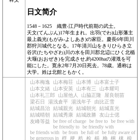
日文简介
1548－1625
織豊-江戸時代前期の武士。
天文(てんぶん)17年生まれ。出羽(でわ)山形藩主
最上義光(もがみ-よしあき)の家臣。慶長6年田川
郡狩川城代となる。17年清川山をきりひらき立
谷沢(たちやざわ)川の水を田川郡北辺にひく北楯
大堰(おおぜき)を完成させ,約4200haの灌漑を可
能にした。寛永2年7月20日死去。78歳。通称は
大学。姓は北館ともかく。
山本梅逸
山本梅荘
山本博
山本富士子
山本文緒
山本安英
山本有三
山本耀司
山本礼三郎
山屋他人
山脇正隆
屋良朝苗
梁石日
湯浅倉平
湯浅年子
由比正雪
結城昌治
結城親光
結城朝光
結城直光
結城晴朝
結城秀康
結城政勝
友山士偲
be free of charge
be free to
be free with
友峰等益
be friendly to
be friendly with
be friends with
be from
be full of
be fully aware of
be generous in
桴
梗
梏
检
梮
桷
梱
梾
桹