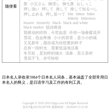
梨
小父さん
御浸し
御七夜
おしっこ
随便看
押し強い
押して
推して
推して知るべし
bite
bitten
bitter
押し止める
押し並べて
bitterly
bitterness
bizarre
bizarrely
black
black and white
black market
组诗两首
我摇动的经筒，今世如是
许你一场春暖花开
雪花，也会疼痛
小小的容里，是小小的城
又见新年，愿你成为你想要的样子
总有一段时光，需要低温地活着
冬尽处，是别样的烟火
浅春，吾土吾村
雪花于飞，亦可聆听
日本名人录收录5984个日本名人词条，基本涵盖了全部常用日
本名人的释义，是日语学习及工作的有利工具。
Copyright © 2010-2024 Sijigu.com All Rights Reserved
京ICP备2021023879号
更新时间：2026/8/9 15:23:30