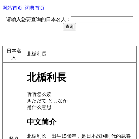
网站首页
词典首页
请输入您要查询的日本名人：
日本名
北楯利長
人
北楯利長
听听怎么读
きただて としなが
是什么意思
中文简介
北楯利长，出生1548年，是日本战国时代的武将
释义