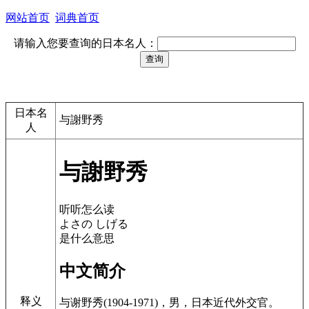
网站首页
词典首页
请输入您要查询的日本名人：
日本名
与謝野秀
人
与謝野秀
听听怎么读
よさの しげる
是什么意思
中文简介
释义
与谢野秀(1904-1971)，男，日本近代外交官。