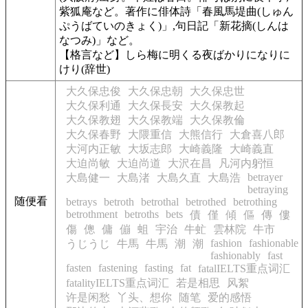
紫狐庵など。著作に俳体詩「春風馬堤曲(しゅん
ぷうばていのきょく)」,句日記「新花摘(しんは
なつみ)」など。
【格言など】しら梅に明くる夜ばかりになりに
けり(辞世)
大久保忠俊
大久保忠朝
大久保忠世
大久保利通
大久保長安
大久保教起
大久保教翅
大久保教端
大久保教倫
大久保春野
大隈重信
大熊信行
大倉喜八郎
大河内正敏
大坂志郎
大崎義隆
大崎義直
大迫尚敏
大迫尚道
大沢在昌
凡河内躬恒
betrayer
大島健一
大島渚
大島久直
大島浩
betraying
随便看
betrays
betroth
betrothal
betrothed
betrothing
betrothment
betroths
bets
債
僅
傾
傴
傳
僂
傷
傯
傭
傰
蛆
宇治
牛虻
雲林院
牛市
fashion
fashionable
うじうじ
牛馬
牛馬
潮
潮
fashionably
fast
fasten
fastening
fasting
fat
fatalIELTS重点词汇
fatalityIELTS重点词汇
若是相思
风絮
许是闲愁
丫头、想你
随笔
爱的感悟