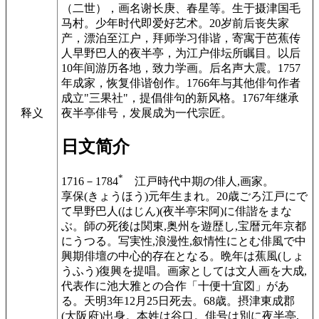
（二世），画名谢长庚、春星等。生于摄津国毛
马村。少年时代即爱好艺术。20岁前后丧失家
产，漂泊至江户，拜师学习俳谐，寄寓于芭蕉传
人早野巴人的夜半亭，为江户俳坛所瞩目。以后
10年间游历各地，致力学画。后名声大震。1757
年成家，恢复俳谐创作。1766年与其他俳句作者
成立"三果社"，提倡俳句的新风格。1767年继承
夜半亭俳号，发展成为一代宗匠。
释义
日文简介
*
1716－1784
江戸時代中期の俳人,画家。
享保(きょうほう)元年生まれ。20歳ごろ江戸にで
て早野巴人(はじん)(夜半亭宋阿)に俳諧をまな
ぶ。師の死後は関東,奥州を遊歴し,宝暦元年京都
にうつる。写実性,浪漫性,叙情性にとむ俳風で中
興期俳壇の中心的存在となる。晩年は蕉風(しょ
うふう)復興を提唱。画家としては文人画を大成,
代表作に池大雅との合作「十便十宜図」があ
る。天明3年12月25日死去。68歳。摂津東成郡
(大阪府)出身。本姓は谷口。俳号は別に夜半亭,