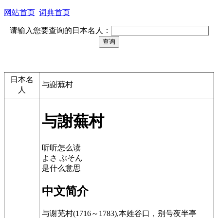
网站首页
词典首页
请输入您要查询的日本名人：
日本名
与謝蕪村
人
与謝蕪村
听听怎么读
よさ ぶそん
是什么意思
中文简介
与谢芜村(1716～1783),本姓谷口，别号夜半亭