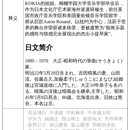
KOKIA的姐姐。桐棚学园大学音乐学部毕业后，
作为日本文化厅艺术家海外派遣研修生，前往英
国市政厅音乐学院和美国曼哈顿音乐学院留学，
释义
师从巨匠Aaron Rosand。以纽约为中心，活跃于世
界的舞台并荣获诸多殊荣，更被盛赞为"能将乐器
的感性与情感完全展现出的杰出小提琴家"。
日文简介
1889－1970
大正-昭和時代の箏曲(そうきょく)
家。
明治22年5月20日生まれ。吉田晴風の妻。山田
流。佐藤左久,加藤柔子(じゅうこ)にまなび,結婚
後は宮城道雄に入門した。大正10年恭子を名の
る。晴風の没後は晴風会を継承,主宰した。昭和
45年5月8日死去。80歳。北海道出身。旧姓は熊
谷。本名は京。
長浜博行
中道瞳
中村麻衣
中本健太郎
中矢力
錦織圭
西山将士
新田祐大
丹羽孝希
萩野公介
箱山愛香
畠山愛理
羽根田卓也