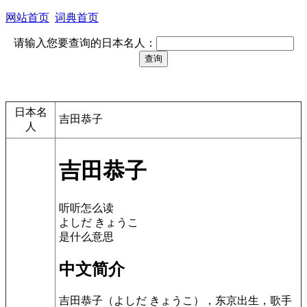
网站首页
词典首页
请输入您要查询的日本名人：
日本名
吉田恭子
人
吉田恭子
听听怎么读
よしだ きょうこ
是什么意思
中文简介
吉田恭子（よしだ きょうこ），东京出生，歌手