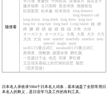
早川漣
東慶悟
平岡拓晃
深瀬菜月
福見友子
藤井瑞希
古川高晴
星奈津美
堀畑裕也
long distance
松原梨恵
松本薫
松本弥生
long distance call
long dozen
long drink
long drive
long face
long for
long hair
long haul
Long Island
鐃
鐐
随便看
鐔
鐝
鏷
鐫
鐘
鐠
鐓
鐋
大角
大頭
オーガスタ
オーガズム
大風
大風
大方
大方
taste
tasteful
tastefully
tasteless
tasty
大潟
大潟
tattered
taught
taunt
taxIELTS重点词汇
taxationIELTS重点词汇
夜闻香、情断肠
砚墨余香
醉红颜
一笑盛过千金
依恋
田家
梦红楼
立足现实基础上的空洞的设想
随想
《思罗思捷》
日本名人录收录5984个日本名人词条，基本涵盖了全部常用日
本名人的释义，是日语学习及工作的有利工具。