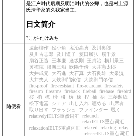
是江户时代后期及明治时代的公卿，也是村上源
氏清华家的久我家当主。
日文简介
?こが-たけみち
遠藤柳作
役小角
塩冶高貞
及川奥郎
及川古志郎
及川道子
笈田勝弘
扇千景
扇谷正造
王孝廉
逢坂剛
王貞治
横川景三
黄梅院
淡海三船
欧陽予倩
大井憲太郎
大井成元
大石進
大石真
大石良雄
大泉滉
大井夫人
大炊御門家信
大炊御門冬信
fire-proof
fire-resistant
fire-retardant
fire-safety
firearm
firearms
fireback
fireball
firebase
firebird
桵
梢
梳
桫
梭
梼
梯
桯
桶
梧
三菱製紙
松下電器
シェア
出し入れ
纏める
出席者
随便看
取り出す
フラッシュ
ファインダー
覗く
relaunch
relativelyIELTS重点词汇
relaxIELTS重点词汇
relaxed
relaxing
relay
relaxationIELTS重点词汇
releaseIELTS重点词汇