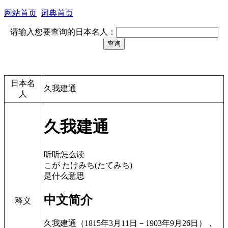
网站首页
词典首页
请输入您要查询的日本名人：
日本名
久我建通
人
久我建通
听听怎么读
こが たけみち(たてみち)
是什么意思
中文简介
释义
久我建通（1815年3月11日－1903年9月26日），