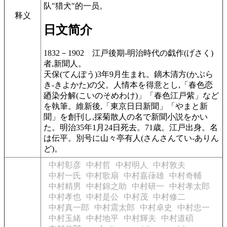
队"猎犬"的一员。
释义
日文简介
1832－1902
江戸後期-明治時代の戯作(げさく)
者,新聞人。
天保(てんぽう)3年9月生まれ。鏑木清方(かぶら
き-きよかた)の父。人情本を得意とし,「春色恋
廼染分解(こいのそめわけ)」「春色江戸紫」など
を執筆。維新後,「東京日日新聞」「やまと新
聞」を創刊し,採菊散人の名で新聞小説をかい
た。明治35年1月24日死去。71歳。江戸出身。名
は伝平。別号に山々亭有人(さんさんてい-ありん
ど)。
中村彰彦
中村哲
中村明人
中村敦夫
中村一氏
中村歌扇
中村嘉葎雄
中村奇輔
中村精男
中村錦之助
中村研一
中村孝太郎
中村孝也
中村是公
中村茂
中村修二
中村真一郎
中村震太郎
中村卓史
中村忠一
中村玉緒
中村地平
中村輝夫
中村道碩