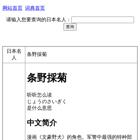
网站首页
词典首页
请输入您要查询的日本名人：
日本名
条野採菊
人
条野採菊
听听怎么读
じょうのさいぎく
是什么意思
中文简介
漫画《文豪野犬》的角色。军警中最强的特种部