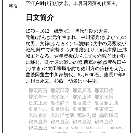
至江户时代初期大名。丰后国冈藩初代藩主。
释义
日文简介
1570－1612
織豊-江戸時代前期の大名。
元亀(げんき)元年生まれ。中川清秀(きよひで)の
次男。文禄(ぶんろく)2年朝鮮出兵中の兄秀政が
戦死,陣中で家督をつぎ播磨(はりま)(兵庫県)三木
城主となる。翌年豊後(ぶんご)(大分県)竹田(岡)
に移封。関ケ原の戦いの際,西軍の拠点豊後臼杵
(うすき)の太田宗勝を討ち徳川方の信任をえた。
豊後岡藩主中川家初代。6万6000石。慶長17年8
月14日死去。43歳。幼名は小兵衛。
那須高資
那須田淳
那須辰造
那須田稔
那須与一
奈須紀幸
那須正幹
那須良輔
長束正家
夏樹静子
夏目鏡子
夏目金之助
夏目伸六
夏目漱石
夏目雅子
名東孝二
名取春仙
名取洋之助
那波利貞
鍋島勝茂
鍋島直条
鍋島直茂
鍋島直澄
鍋島直称
Schuman
schuss
schussed
schusses
鍋島直正
schussing
schutzstaffel
schwa