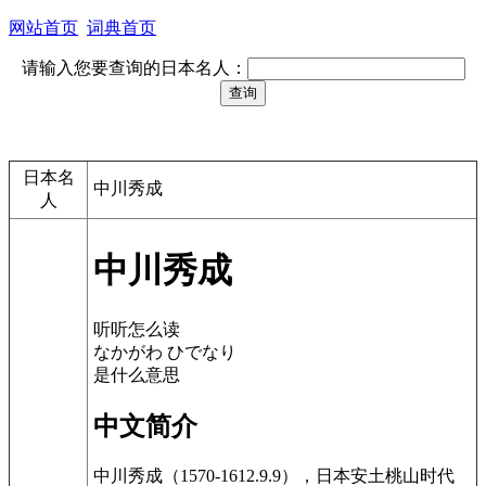
网站首页
词典首页
请输入您要查询的日本名人：
日本名
中川秀成
人
中川秀成
听听怎么读
なかがわ ひでなり
是什么意思
中文简介
中川秀成（1570-1612.9.9），日本安土桃山时代