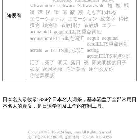
schwannoma
schwarz
Schwarzwald
蝒
蝚
蝺
谱
谭
隣
谮
蔼
蔽
蔡
えも言われぬ
随便看
エモーショナル
エモーション
絵文字
得物
獲物
絵物語
衣紋掛け
衣紋坂
エラー
acquainted
acquireIELTS重点词汇
acquit
acquittal
acquisitionIELTS重点词汇
acreIELTS重点词汇
across
acting
actIELTS重点词汇
actionIELTS重点词汇
活了，死了
明天
落日
夜
阳光明媚的日子
如意
起风的夜
临近黄昏
用什么爱你
你随风飘扬
日本名人录收录5984个日本名人词条，基本涵盖了全部常用日
本名人的释义，是日语学习及工作的有利工具。
Copyright © 2010-2024 Sijigu.com All Rights Reserved
京ICP备2021023879号
更新时间：2026/8/10 19:43:58