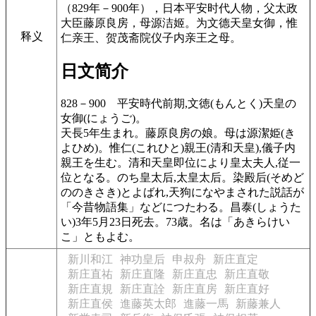
（829年－900年），日本平安时代人物，父太政
大臣藤原良房，母源洁姬。为文德天皇女御，惟
释义
仁亲王、贺茂斋院仪子内亲王之母。
日文简介
828－900
平安時代前期,文徳(もんとく)天皇の
女御(にょうご)。
天長5年生まれ。藤原良房の娘。母は源潔姫(き
よひめ)。惟仁(これひと)親王(清和天皇),儀子内
親王を生む。清和天皇即位により皇太夫人,従一
位となる。のち皇太后,太皇太后。染殿后(そめど
ののきさき)とよばれ,天狗になやまされた説話が
「今昔物語集」などにつたわる。昌泰(しょうた
い)3年5月23日死去。73歳。名は「あきらけい
こ」ともよむ。
新川和江
神功皇后
申叔舟
新庄直定
新庄直祐
新庄直隆
新庄直忠
新庄直敬
新庄直規
新庄直詮
新庄直房
新庄直好
新庄直侯
進藤英太郎
進藤一馬
新藤兼人