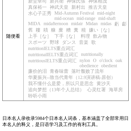
新堂幸司
新兵衛
神保氏張
神保相茂
真保裕一
神武天皇
新村出
推古天皇
Mid-Autumn Festival
mid-night
水心子正秀
mid-ocean
mid-range
mid-shaft
MIDA
midafternoon
midair
Midan
midas
虧
虨
舊
耬
耫
糠
糜
糟
糞
糡
嫌い［な］
随便看
上手［な］
下手［な］
料理
飲み物
スポーツ
野球
ダンス
音楽
歌
nutritionIELTS重点词汇
nutritionally
nutritionalIELTS重点词汇
nylon
O
o'clock
oak
nutritiousIELTS重点词汇
obedience
obedient
廉价的泪
青春味蕾
落叶颓败了流年
华夏振兴--致当代青年（12.9演讲稿-原创）
我不懂什么是爱，所以只是思念
黄沙天
追向梦想（13年个人总结）
心灵红署
海草房
聆听小雨
日本名人录收录5984个日本名人词条，基本涵盖了全部常用日
本名人的释义，是日语学习及工作的有利工具。