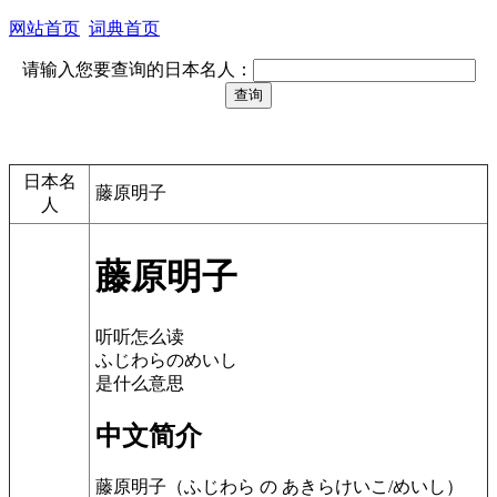
网站首页
词典首页
请输入您要查询的日本名人：
日本名
藤原明子
人
藤原明子
听听怎么读
ふじわらのめいし
是什么意思
中文简介
藤原明子（ふじわら の あきらけいこ/めいし）