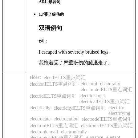
ADJ. 形容词
1
.?
受了瘀伤的
双语例句
例：
I escaped with severely bruised legs.
我拖着受了严重瘀伤的腿逃走了。
eldest
electIELTS重点词汇
electoral
electorally
electionIELTS重点词汇
electorateIELTS重点词汇
electric shock
electricIELTS重点词汇
electricalIELTS重点词汇
electrically
electrify
electricityIELTS重点词汇
electrifying
electrocute
electrocution
electrodeIELTS重点词汇
electronIELTS重点词汇
electronicIELTS重点词汇
electronic mail
electronically
elegance
elegant
electronicsIELTS重点词汇