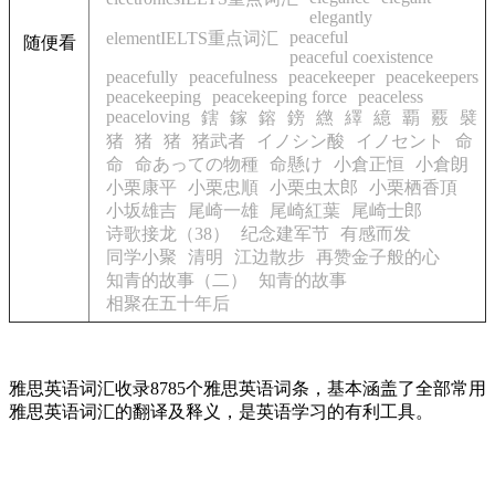
elegantly
peaceful
elementIELTS重点词汇
随便看
peaceful coexistence
peacefully
peacefulness
peacekeeper
peacekeepers
peacekeeping
peacekeeping force
peaceless
peaceloving
鎋
鎵
鎔
鎊
繺
繹
繶
覇
覈
襞
猪
猪
猪
猪武者
イノシン酸
イノセント
命
命
命あっての物種
命懸け
小倉正恒
小倉朗
小栗康平
小栗忠順
小栗虫太郎
小栗栖香頂
小坂雄吉
尾崎一雄
尾崎紅葉
尾崎士郎
诗歌接龙（38）
纪念建军节
有感而发
同学小聚
清明
江边散步
再赞金子般的心
知青的故事（二）
知青的故事
相聚在五十年后
雅思英语词汇收录8785个雅思英语词条，基本涵盖了全部常用
雅思英语词汇的翻译及释义，是英语学习的有利工具。