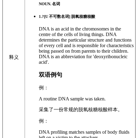
NOUN. 名词
1
.?
[U 不可数名词]
脱氧核糖核酸
DNA is an acid in the chromosomes in the
centre of the cells of living things. DNA
determines the particular structure and functions
of every cell and is responsible for characteristics
being passed on from parents to their children.
DNA is an abbreviation for 'deoxyribonucleic
释义
acid'.
双语例句
例：
A routine DNA sample was taken.
采集了一份常规的脱氧核糖核酸样本。
例：
DNA profiling matches samples of body fluids
left on a victim to the attackers.