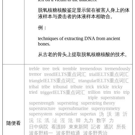
脱氧核糖核酸鉴定显示留在被害人身上的体
液样本与袭击者的体液样本相吻合。
例：
techniques of extracting DNA from ancient
bones.
从古老的骨头上提取脱氧核糖核酸的技术。
treble
tree
trek
tremble
tremendous
tremendously
tremor
trendIELTS重点词汇
trialIELTS重点词汇
triangleIELTS重点词汇
triangularIELTS重点词汇
tribal
tribe
tribunal
tribute
trick
trickle
tricky
tried
trillion
trim
trio
trip
triggerIELTS重点词汇
triple
superstratum
superstrength
superstring
superstring theory
superstructure
supersubmarine
supersymmetry
supersystem
supertanker
supertax
沩
沃
汹
沂
沅
沄
汦
沚
沍
沘
韓
九力
数字
力
随便看
日中病院
看護師
東東新聞
記者
通訳
所長
波多野精一
波多野稙通
波多野秀治