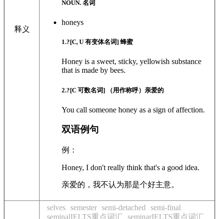
NOUN. 名词
honeys
释义
1
.?
[C, U 有变体名词]
蜂蜜
Honey is a sweet, sticky, yellowish substance
that is made by bees.
2
.?
[C 可数名词]
（用作称呼）亲爱的
You call someone honey as a sign of affection.
双语例句
例：
Honey, I don't really think that's a good idea.
亲爱的，我不认为那是个好主意。
selves
semester
semi-detached
semi-final
seminalIELTS重点词汇
seminarIELTS重点词汇