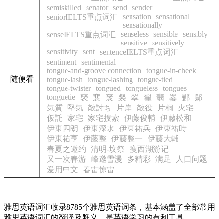
semiskilled
senator
send
sender
sensation
sensational
seniorIELTS重点词汇
sensationally
senseless
sensible
sensibly
senseIELTS重点词汇
sensitive
sensitively
sensitivity
sent
sentenceIELTS重点词汇
sentiment
sentimental
tongue-and-groove connection
tongue-in-cheek
随便看
tongue-lash
tongue-lashing
tongue-tied
tongue-twister
tongued
tongueless
tongues
tonguetie
褎
裵
裦
裻
翠
翟
翡
翣
鄤
鄡
気質
堅気
敵討ち
片岸
敵役
片桐
火宅
仮託
家宅
家宅捜索
伊藤俊輔
伊藤松和
伊東四朗
伊東深水
伊東祐兵
伊東祐時
伊東祐亨
伊藤整
伊藤整一
伊藤大輔
春夏之邀约
清明-坟祭
瘦西湖游记
又一次春游
峰邀雪漫
多精彩
满足
人口问题
爱用中文
春雷惊雷
雅思英语词汇收录8785个雅思英语词条，基本涵盖了全部常用
雅思英语词汇的翻译及释义，是英语学习的有利工具。