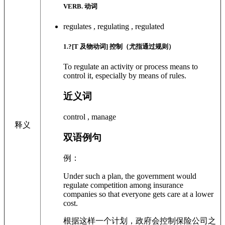
VERB. 动词
regulates , regulating , regulated
1
.?
[T 及物动词]
控制（尤指通过规则）
To regulate an activity or process means to
control it, especially by means of rules.
近义词
control , manage
释义
双语例句
例：
Under such a plan, the government would
regulate competition among insurance
companies so that everyone gets care at a lower
cost.
根据这样一个计划，政府会控制保险公司之