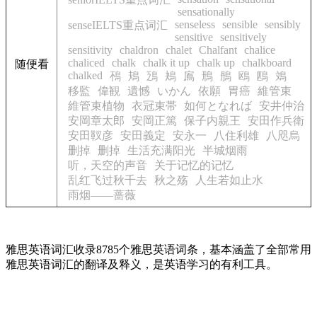
sensationally
senseless
sensible
sensibly
senseIELTS重点词汇
sensitive
sensitively
sensitivity
chaldron
chalet
Chalfant
chalice
chaliced
chalk
chalk it up
chalk up
chalkboard
随便看
chalked
鴀
鳺
鴔
鴂
鳸
鳽
鴅
鴎
鴄
鳼
移監
偉観
遺憾
いかん
依願
胃癌
維管束
維管束植物
衣冠束帯
如何となれば
安井仲治
安岡章太郎
安岡正篤
保子内親王
安田作兵衛
安田靫彦
安田義定
安永一
八住利雄
八咫烏
删掉
删掉
生活充满阳光
半城烟雨
听，天空的声音
关于记忆的记忆
乱红飞过秋千去
秋之殇
人生若如止水
雨烟——蔷薇
雅思英语词汇收录8785个雅思英语词条，基本涵盖了全部常用
雅思英语词汇的翻译及释义，是英语学习的有利工具。