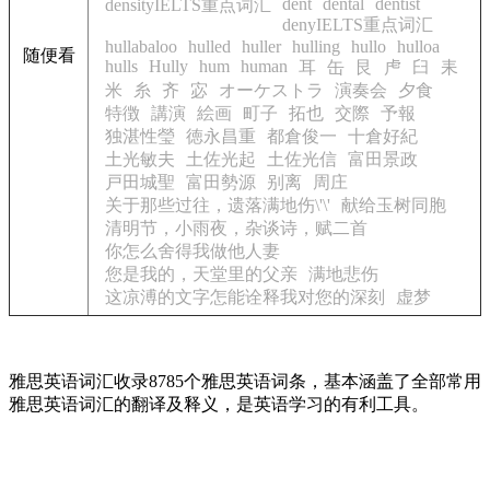
dent
dental
dentist
densityIELTS重点词汇
denyIELTS重点词汇
hullabaloo
hulled
huller
hulling
hullo
hulloa
随便看
hulls
Hully
hum
human
耳
缶
艮
虍
臼
耒
米
糸
齐
宓
オーケストラ
演奏会
夕食
特徴
講演
絵画
町子
拓也
交際
予報
独湛性瑩
徳永昌重
都倉俊一
十倉好紀
土光敏夫
土佐光起
土佐光信
富田景政
戸田城聖
富田勢源
别离
周庄
关于那些过往，遗落满地伤\'\'
献给玉树同胞
清明节，小雨夜，杂谈诗，赋二首
你怎么舍得我做他人妻
您是我的，天堂里的父亲
满地悲伤
这凉溥的文字怎能诠释我对您的深刻
虚梦
雅思英语词汇收录8785个雅思英语词条，基本涵盖了全部常用
雅思英语词汇的翻译及释义，是英语学习的有利工具。