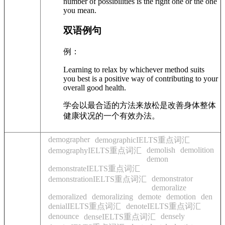
number of possibilities is the right one or the one
you mean.
双语例句
例：
Learning to relax by whichever method suits
you best is a positive way of contributing to your
overall good health.
学会以最合适的方法来放松是改善身体整体
健康状况的一个有效办法。
demographer
demographicIELTS重点词汇
demolish
demolition
demographyIELTS重点词汇
demon
demonstrateIELTS重点词汇
demonstrator
demonstrationIELTS重点词汇
demoralize
demoralized
demoralizing
demote
demotion
den
denialIELTS重点词汇
denoteIELTS重点词汇
denounce
densely
denseIELTS重点词汇