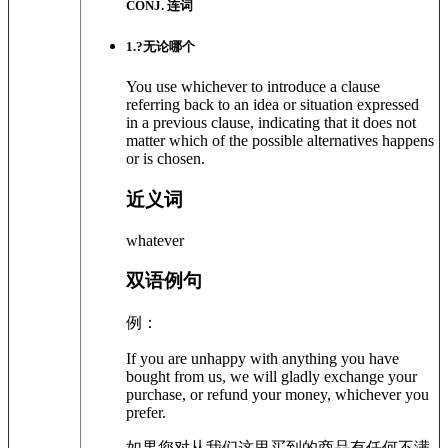
CONJ. 连词
1
.?
无论哪个
You use whichever to introduce a clause
referring back to an idea or situation expressed
in a previous clause, indicating that it does not
matter which of the possible alternatives happens
or is chosen.
近义词
whatever
双语例句
例：
If you are unhappy with anything you have
bought from us, we will gladly exchange your
purchase, or refund your money, whichever you
prefer.
如果您对从我们这里买到的商品有任何不满