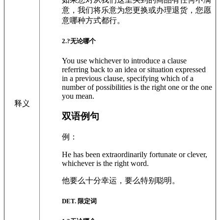
意，我们将乐意为您更换或办理退货，您愿
意哪种方式都行。
2
.?
无论哪个
You use whichever to introduce a clause
referring back to an idea or situation expressed
in a previous clause, specifying which of a
number of possibilities is the right one or the one
you mean.
释义
双语例句
例：
He has been extraordinarily fortunate or clever,
whichever is the right word.
他要么十分幸运，要么特别聪明。
DET. 限定词