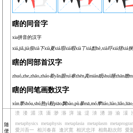
瞎的同音字
xia拼音的汉字
xiá,jiǎ,jià
假
xià
下
xià
夏
xiá
瑕
xiá
暇
xià
丅
xiá
黠
hè,xià
吓
xiá
辖
xiá
狭
瞎的同部首汉字
zhuó,zhe,zhāo,zháo
着
yǎn
眼
ruì
睿
zhēn
真
mián
眠
shuì
睡
zhān
瞻
m
瞎的同笔画数汉字
xùn
蕈
shóu,shú
熟
yì
毅
piāo
飘
bào,pù
暴
mā,mó
摩
liáo,liào,liǎo,liāo
溃
溇
湄
渼
湎
渺
湣
湃
湓
湜
渰
湧
游
渝
湲
metaphysics
metaphysis
metaplasia
metaplasm
metaprogra
随
愛川吾一
相川春喜
逢沢寛
相沢忠洋
相島勘次郎
愛
便