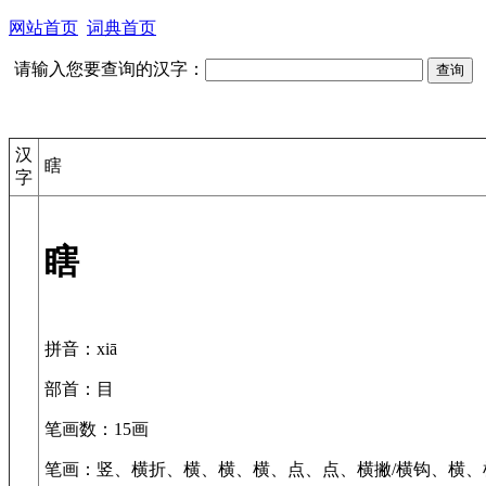
网站首页
词典首页
请输入您要查询的汉字：
汉
瞎
字
瞎
拼音
：xiā
部首
：目
笔画数
：15画
笔画
：竖、横折、横、横、横、点、点、横撇/横钩、横