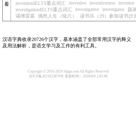
inventive
inventiveness
inventor
inventionIELTS重点词汇
看
investigative
investigator
investigationIELTS重点词汇
题
谒傅雷墓
偶然人生（续六）
读书乐（29）参加读书沙
汉语字典收录20726个汉字，基本涵盖了全部常用汉字的释义
及用法解析，是语文学习及工作的有利工具。
Copyright © 2010-2024 Sijigu.com All Rights Reserved
京ICP备2021023879号
更新时间：2026/8/9 2:05:08