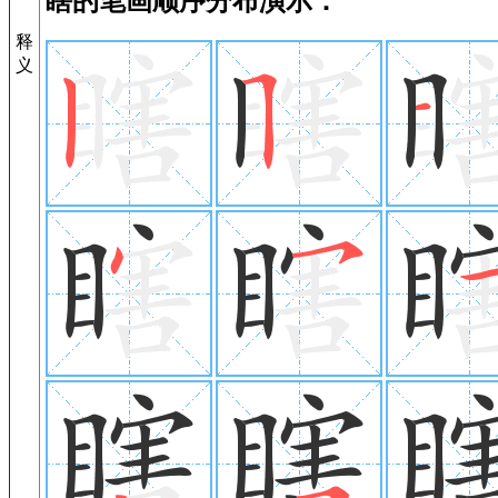
瞎的笔画顺序分布演示：
释
义