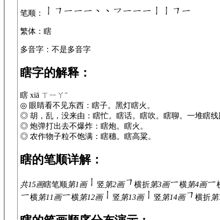
笔顺
：
繁体
：瞎
多音字
：不是多音字
瞎字的解释：
瞎 xiā ㄒㄧㄚˉ
◎ 眼睛看不见东西：瞎子。黑灯瞎火。
◎ 胡，乱，没来由：瞎忙。瞎话。瞎吹。瞎聊。一堆瞎线
◎ 炮弹打出去不爆炸：瞎炮。瞎火。
◎ 农作物子粒不饱满：瞎穗。瞎高粱。
瞎的笔顺详解：
共15画
瞎
笔顺
第1画
竖
第2画
横折
第3画
横
第4画
横
第11画
横
第12画
竖
第13画
竖
第14画
横折
第